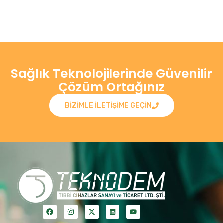
Sağlık Teknolojilerinde Güvenilir
Çözüm Ortağınız
BIZIMLE ILETIŞIME GEÇIN