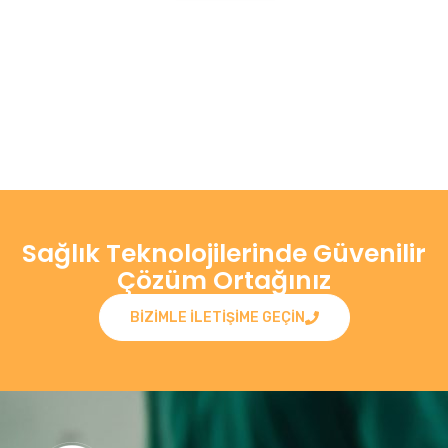
Sağlık Teknolojilerinde Güvenilir
Çözüm Ortağınız
BIZIMLE ILETIŞIME GEÇIN