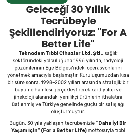
Geleceği 30 Yıllık
Tecrübeyle
Şekillendiriyoruz: "For A
Better Life"
Teknodem
Tıbbi
Cihazlar
Ltd.
Şti.
,
sağlık
sektöründeki
yolculuğuna 1996
yılında,
radyoloji
çözümlerinin
Ege
Bölgesi’ndeki
operasyonlarını
yönetmek
amacıyla
başlamıştır.
Kuruluşumuzdan
kısa
bir
süre
sonra, 1998–2002
yılları
arasında
stratejik
bir
büyüme
hamlesi
gerçekleştirerek
kardiyoloji
ve
jinekoloji
alanındaki
yenilikçi
ürünlerin
ithalatını
üstlenmiş
ve
Türkiye
genelinde
güçlü
bir
satış
ağı
oluşturmuştur.
Bugün, 30
yıla
yaklaşan
tecrübemizle
“
Daha
İyi
Bir
Yaşam
İçin” (
For
a
Better
Life)
mottosuyla
tıbbi