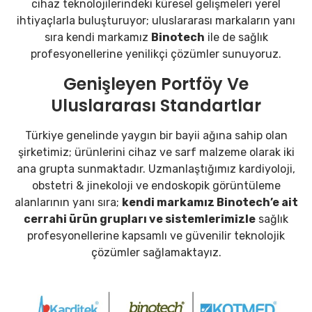
cihaz
teknolojilerindeki
küresel
gelişmeleri
yerel
ihtiyaçlarla
buluşturuyor;
uluslararası
markaların
yanı
sıra
kendi
markamız
Binotech
ile
de
sağlık
profesyonellerine
yenilikçi
çözümler
sunuyoruz.
Genişleyen
Portföy
Ve
Uluslararası
Standartlar
Türkiye
genelinde
yaygın
bir
bayii
ağına
sahip
olan
şirketimiz;
ürünlerini
cihaz
ve
sarf
malzeme
olarak
iki
ana
grupta
sunmaktadır.
Uzmanlaştığımız
kardiyoloji,
obstetri &
jinekoloji
ve
endoskopik
görüntüleme
alanlarının
yanı
sıra;
kendi
markamız
Binotech’e
ait
cerrahi
ürün
grupları
ve
sistemlerimizle
sağlık
profesyonellerine
kapsamlı
ve
güvenilir
teknolojik
çözümler
sağlamaktayız.