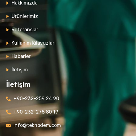
Hakkımızda
Ürünlerimiz
Referanslar
Kullanım Kılavuzları
Haberler
İletişim
İletişim
+90-232-259 24 90
+90-232-278 80 19
info@teknodem.com