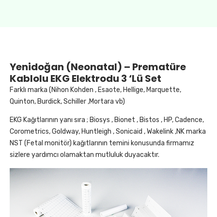
Yenidoğan (neonatal) – Prematüre
Kablolu EKG Elektrodu 3 ‘lü Set
Farklı marka (Nihon Kohden , Esaote, Hellige, Marquette,
Quinton, Burdick, Schiller ,Mortara vb)
EKG Kağıtlarının yanı sıra ; Biosys , Bionet , Bistos , HP, Cadence,
Corometrics, Goldway, Huntleigh , Sonicaid , Wakelink ,NK marka
NST (Fetal monitör) kağıtlarının temini konusunda firmamız
sizlere yardımcı olamaktan mutluluk duyacaktır.