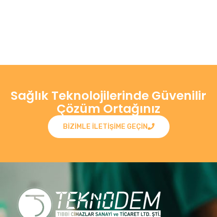
Sağlık Teknolojilerinde Güvenilir
Çözüm Ortağınız
BIZIMLE ILETIŞIME GEÇIN