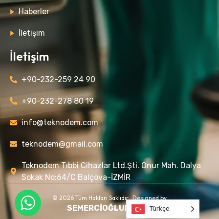
Haberler
İletişim
İletişim
+90-232-259 24 90
+90-232-278 80 19
info@teknodem.com
teknodem@gmail.com
Teknodem Tıbbi Cihazlar Ltd.Şti. Onur Mah. Dalya
Sokak No:64/C Balçova-İZMİR
© 2026 Tüm Hakları Saklıdır. Designed by
SEMERCİOĞLU
DESIGN
Türkçe