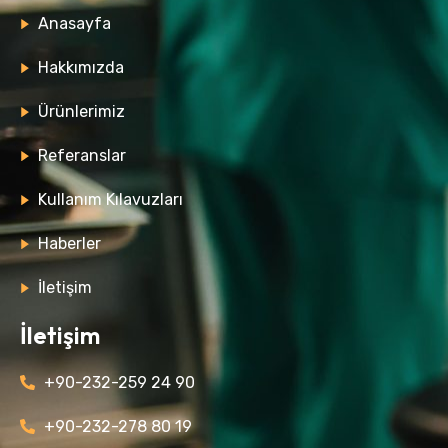
Anasayfa
Hakkımızda
Ürünlerimiz
Referanslar
Kullanım Kılavuzları
Haberler
İletişim
İletişim
+90-232-259 24 90
+90-232-278 80 19