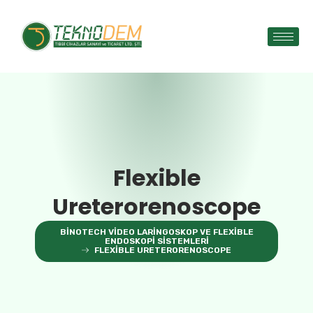
Flexible
Ureterorenoscope
BINOTECH VIDEO LARINGOSKOP VE FLEXIBLE
ENDOSKOPI SISTEMLERI
FLEXIBLE URETERORENOSCOPE