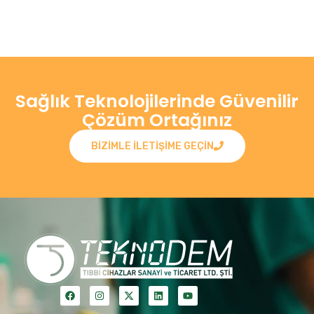
Sağlık Teknolojilerinde Güvenilir
Çözüm Ortağınız
BIZIMLE ILETIŞIME GEÇIN