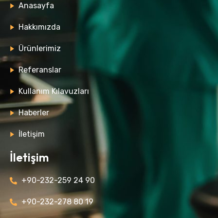
Anasayfa
Hakkımızda
Ürünlerimiz
Referanslar
Kullanım Kılavuzları
Haberler
İletişim
İletişim
+90-232-259 24 90
+90-232-278 80 19