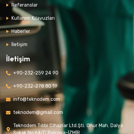
Referanslar
Kullanım Kılavuzları
Haberler
İletişim
İletişim
+90-232-259 24 90
+90-232-278 80 19
info@teknodem.com
teknodem@gmail.com
Teknodem Tıbbi Cihazlar Ltd.Şti. Onur Mah. Dalya
Sokak No:64/C Balçova-İZMİR