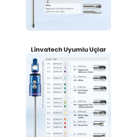
Linvatech Uyumlu Uçlar